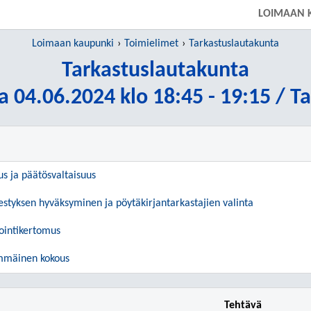
LOIMAAN 
Loimaan kaupunki
Toimielimet
Tarkastuslautakunta
Tarkastuslautakunta
a 04.06.2024 klo 18:45 - 19:15 / T
us ja päätösvaltaisuus
estyksen hyväksyminen ja pöytäkirjantarkastajien valinta
ointikertomus
mmäinen kokous
Tehtävä