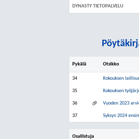
DYNASTY TIETOPALVELU
Pöytäkirj
Pykälä
Otsikko
34
Kokouksen laillisu
35
Kokouksen työjärj
36
Vuoden 2023 arvi
37
Syksyn 2024 ensi
Osallistuja